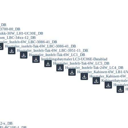
E_DB
-3700-00_DB
usikk-30W_LH1-UC30E_DB
Horn_LBC-34xx-12_DB
ttaler_Innfelt-6W_LBC-3086-41_DB
Hoyttaler_innfelt-Tak-6W_LBC-3086-41_DB
Hoyttaler_Innfelt-Tak-6W_LBC-3951-11_DB
Hoyttaler_Innfelt-Tak-6W_LC1_DB
Innfellingshøyttaler LC3-UC06E-Datablad
Hoyttaler_Innfelt-Tak-6W_LC5_DB
Hoyttaler_Innfelt-Tak-24W_LC4_DB
Hoyttaler_Kabinett-6W_LB1-
Hoyttaler_Kabinett-6
Kabinetthøyttal
Hoyttal
H
12-x_DB
_LP1-BC10E-1_DB