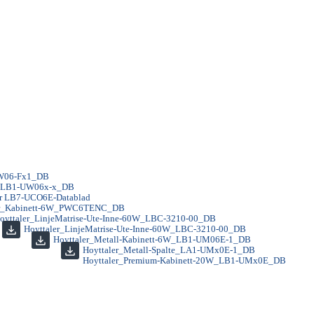
UW06-Fx1_DB
W_LB1-UW06x-x_DB
er LB7-UCO6E-Datablad
er_Kabinett-6W_PWC6TENC_DB
oyttaler_LinjeMatrise-Ute-Inne-60W_LBC-3210-00_DB
Hoyttaler_LinjeMatrise-Ute-Inne-60W_LBC-3210-00_DB
Hoyttaler_Metall-Kabinett-6W_LB1-UM06E-1_DB
Hoyttaler_Metall-Spalte_LA1-UMx0E-1_DB
Hoyttaler_Premium-Kabinett-20W_LB1-UMx0E_DB