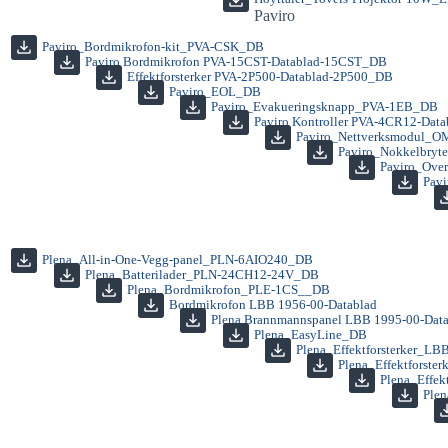
Paviro
Paviro_Bordmikrofon-kit_PVA-CSK_DB
Paviro Bordmikrofon PVA-15CST-Datablad-15CST_DB
Effektforsterker PVA-2P500-Datablad-2P500_DB
Paviro_EOL_DB
Paviro_Evakueringsknapp_PVA-1EB_DB
Paviro Kontroller PVA-4CR12-Data
Paviro_Nettverksmodul_
Paviro_Nokkelbry
Paviro_Ove
Pavi
Plena_All-in-One-Vegg-panel_PLN-6AIO240_DB
Plena_Batterilader_PLN-24CH12-24V_DB
Plena_Bordmikrofon_PLE-1CS__DB
Bordmikrofon LBB 1956-00-Datablad
Plena Brannmannspanel LBB 1995-00-Dat
Plena_EasyLine_DB
Plena_Effektforsterker_L
Plena_Effektforst
Plena_Effe
Plen