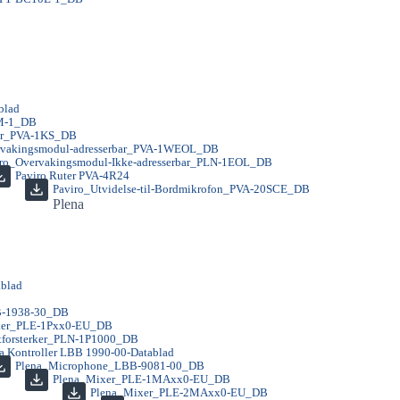
blad
OM-1_DB
ter_PVA-1KS_DB
rvakingsmodul-adresserbar_PVA-1WEOL_DB
ro_Overvakingsmodul-Ikke-adresserbar_PLN-1EOL_DB
Paviro Ruter PVA-4R24
Paviro_Utvidelse-til-Bordmikrofon_PVA-20SCE_DB
Plena
ablad
BB-1938-30_DB
erker_PLE-1Pxx0-EU_DB
ktforsterker_PLN-1P1000_DB
a Kontroller LBB 1990-00-Datablad
Plena_Microphone_LBB-9081-00_DB
Plena_Mixer_PLE-1MAxx0-EU_DB
Plena_Mixer_PLE-2MAxx0-EU_DB