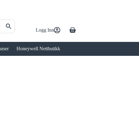
Logg Inn
Handlekurv
anser
Honeywell Nettbutikk