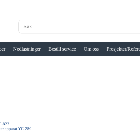
oer
Nedlastninger
Bestill service
Om oss
Prosjekter/Refer
C-822
ter apparat YC-280