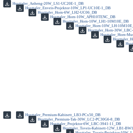
Hoyttaler_Anheng-20W_LS1-UC20E-1_DB
Hoyttaler_Enveis-Projektor-10W_LP1-UC10E-1_DB
Hoyttaler_Horn-6W_LH2-UC06_DB
Hoyttaler_Horn-10W_APH10TENC_DB
Hoyttaler_Horn-10W_LH1-10M10E_DB
Hoyttaler_Horn-10W_LH-10M10
Hoyttaler_Horn-30W_LBC
Hoyttaler_Horn-M
Hoyttaler_
Hoy
Hoyttaler_Premium-Kabinett_LB3-PCx50_DB
Hoyttaler_Premium-Tak-30W_LC2-PC30G6-8_DB
Hoyttaler_Projektor-6W_LBC-3941-11_DB
Hoyttaler_Toveis-Kabinett-12W_LB1-BW
Hoyttaler_Toveis-Projektor-10W