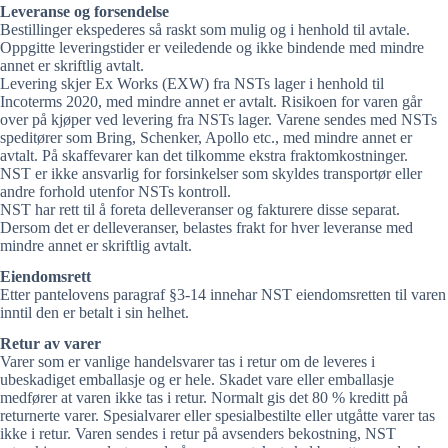
Leveranse og forsendelse
Bestillinger ekspederes så raskt som mulig og i henhold til avtale.
Oppgitte leveringstider er veiledende og ikke bindende med mindre
annet er skriftlig avtalt.
Levering skjer Ex Works (EXW) fra NSTs lager i henhold til
Incoterms 2020, med mindre annet er avtalt. Risikoen for varen går
over på kjøper ved levering fra NSTs lager. Varene sendes med NSTs
speditører som Bring, Schenker, Apollo etc., med mindre annet er
avtalt. På skaffevarer kan det tilkomme ekstra fraktomkostninger.
NST er ikke ansvarlig for forsinkelser som skyldes transportør eller
andre forhold utenfor NSTs kontroll.
NST har rett til å foreta delleveranser og fakturere disse separat.
Dersom det er delleveranser, belastes frakt for hver leveranse med
mindre annet er skriftlig avtalt.
Eiendomsrett
Etter pantelovens paragraf §3-14 innehar NST eiendomsretten til varen
inntil den er betalt i sin helhet.
Retur av varer
Varer som er vanlige handelsvarer tas i retur om de leveres i
ubeskadiget emballasje og er hele. Skadet vare eller emballasje
medfører at varen ikke tas i retur. Normalt gis det 80 % kreditt på
returnerte varer. Spesialvarer eller spesialbestilte eller utgåtte varer tas
ikke i retur. Varen sendes i retur på avsenders bekostning, NST