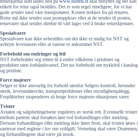
returskjema som lastes ned på
www.nortek.st
skal benyttes og der kan
etikett for retur også bestilles. Det er som regel rimeligere, for vi har
gode avtaler med våre transportører. Kosten trekkes fra på returen.
Retur må ikke sendes som postoppkrav eller at de sendes til posten,
returvarer skal sendes direkte til vårt lager ved å bruke returskjemaet.
Spesialvarer
Spesialvarer kan ikke avbestilles om det ikke er mulig for NST og
avbryte leveransen eller at varene er ankommet NST.
Forbehold om endringer og feil
NST forbeholder seg retten til å endre vilkårene i prislister og
produkter uten forhåndsvarsel. Det tas forbehold om trykkfeil i katalog
og prisliste.
Force majeure
Selger er ikke ansvarlig for forhold utenfor Selgers kontroll, herunder
streik, leverandørsvikt, transportproblemer eller myndighetspålegg.
Forpliktelser suspenderes så lenge force majeure-situasjonen varer.
Tvister
Avtalen og salgsbetingelsene reguleres av norsk rett. Eventuelle tvister
mellom partene skal forsøkes løst ved forhandlinger eller mekling.
Dersom forhandlinger eller mekling ikke fører frem, skal tvisten løses i
samsvar med reglene i lov om voldgift. Verneting skal være Drammen,
og forhandlingene skal være på norsk.