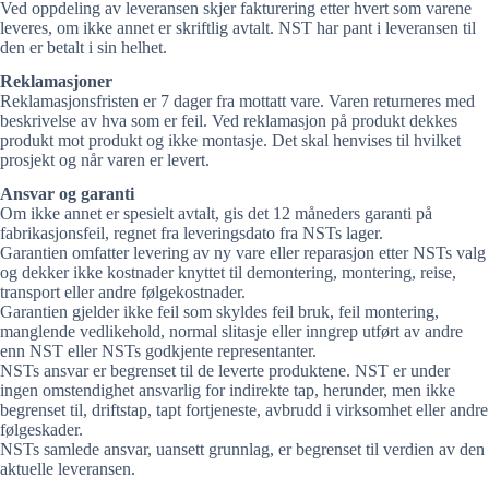
Ved oppdeling av leveransen skjer fakturering etter hvert som varene
leveres, om ikke annet er skriftlig avtalt. NST har pant i leveransen til
den er betalt i sin helhet.
Reklamasjoner
Reklamasjonsfristen er 7 dager fra mottatt vare. Varen returneres med
beskrivelse av hva som er feil. Ved reklamasjon på produkt dekkes
produkt mot produkt og ikke montasje. Det skal henvises til hvilket
prosjekt og når varen er levert.
Ansvar og garanti
Om ikke annet er spesielt avtalt, gis det 12 måneders garanti på
fabrikasjonsfeil, regnet fra leveringsdato fra NSTs lager.
Garantien omfatter levering av ny vare eller reparasjon etter NSTs valg
og dekker ikke kostnader knyttet til demontering, montering, reise,
transport eller andre følgekostnader.
Garantien gjelder ikke feil som skyldes feil bruk, feil montering,
manglende vedlikehold, normal slitasje eller inngrep utført av andre
enn NST eller NSTs godkjente representanter.
NSTs ansvar er begrenset til de leverte produktene. NST er under
ingen omstendighet ansvarlig for indirekte tap, herunder, men ikke
begrenset til, driftstap, tapt fortjeneste, avbrudd i virksomhet eller andre
følgeskader.
NSTs samlede ansvar, uansett grunnlag, er begrenset til verdien av den
aktuelle leveransen.