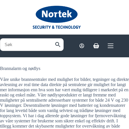
Hopp
til
innholdet
Handlekurv
Brannalarm og nødlys
Våre unike brannsentraler med mulighet for bilder, tegninger og direkte
avlesning av real time data direkte på sentralene gir mulighet for langt
mer informasjon enn hva som har vært mulig tidligere i markedet på en
raskt og enkel måte. Våre nødlysprodukter er langt fremme med
muligheter på sentraliserte adresserbare systemer for både 24 V og 230
V løsninger. Desentraliserte løsninger med batterier og kondensatorer
for lang levetid både som vanlig selvtest og trådløse løsninger med
toppsystem. Vi har i dag allerede gode løsninger for fjernovervåkning
av våre systemer for brukerne som sikrer enkel og effektiv drift. I
tillegg kommer det skybaserte muligheter for overvåkning av både