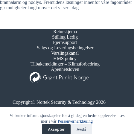
brannalarm og nødlys. Fremtidens løsninger innenfor våre fagområder
gir muligheter langt utover det vi ser i dag.
Returskjema
Stilling Ledig
Fjernsupport
Salgs og Leveringsbetingelser
Varslingskanal
HMS policy
Tilbakemeldinger – Klimaforbedring
Åpenhetsloven
Copyright© Nortek Security & Technology 2026
Org.nr. 995 173 743
Vi bruker informasjonskapsler for å gi deg en bedre opplevelse. Les
mer i vår
Personvernerklæring
Aksepter
Avslå