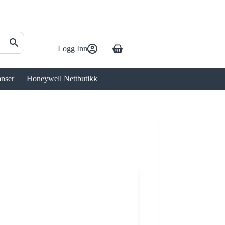
Logg Inn
Handlekurv
anser
Honeywell Nettbutikk