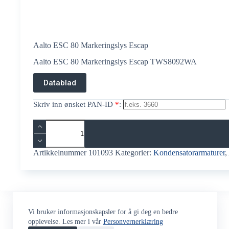
Aalto ESC 80 Markeringslys Escap
Aalto ESC 80 Markeringslys Escap TWS8092WA
Datablad
Skriv inn ønsket PAN-ID
*
:
Aalto
ESC
80
Markeringslys
Artikkelnummer
101093
Kategorier:
Kondensatorarmaturer
,
Escap
antall
Vi bruker informasjonskapsler for å gi deg en bedre
opplevelse. Les mer i vår
Personvernerklæring