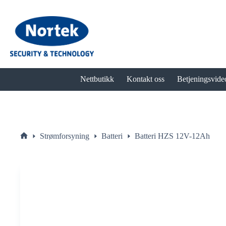
Hopp
til
innholdet
Nettbutikk
Kontakt oss
Betjeningsvide
Strømforsyning
Batteri
Batteri HZS 12V-12Ah
Hjem