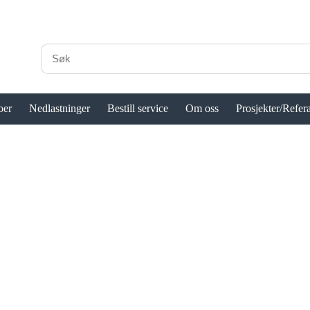
oer
Nedlastninger
Bestill service
Om oss
Prosjekter/Refer