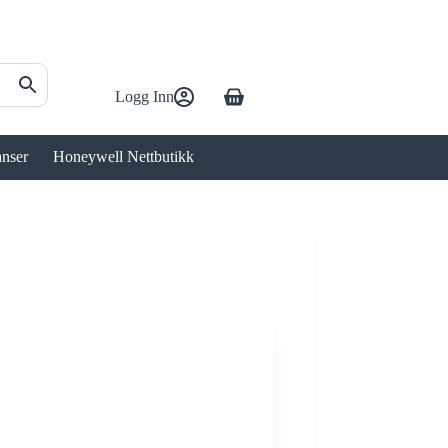
Logg Inn
Handlekurv
anser
Honeywell Nettbutikk