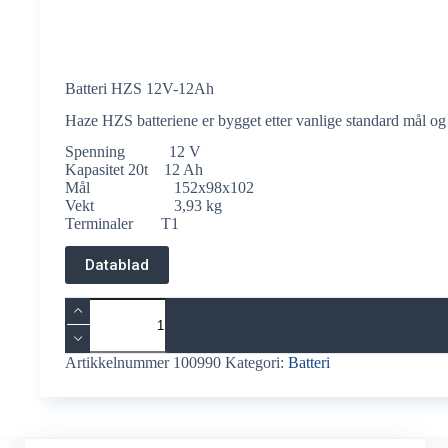
Batteri HZS 12V-12Ah
Haze HZS batteriene er bygget etter vanlige standard mål og 
Spenning 12 V
Kapasitet 20t 12 Ah
Mål 152x98x102
Vekt 3,93 kg
Terminaler T1
Datablad
Batteri
HZS
12V-
12Ah
Artikkelnummer
100990
Kategori:
Batteri
antall