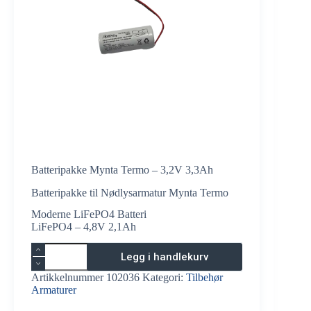
Batteripakke Mynta Termo – 3,2V 3,3Ah
Batteripakke til Nødlysarmatur Mynta Termo
Moderne LiFePO4 Batteri
LiFePO4 – 4,8V 2,1Ah
Batteripakke
Legg i handlekurv
Mynta
Termo
Artikkelnummer
102036
Kategori:
Tilbehør
-
Armaturer
3,2V
3,3Ah