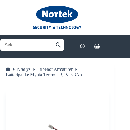
Hopp
til
innholdet
Handlekurv
Nødlys
Tilbehør Armaturer
Hjem
Batteripakke Mynta Termo – 3,2V 3,3Ah