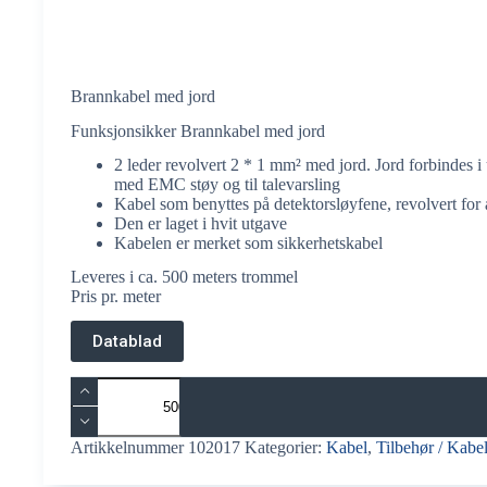
Brannkabel med jord
Funksjonsikker Brannkabel med jord
2 leder revolvert 2 * 1 mm² med jord. Jord forbindes i
med EMC støy og til talevarsling
Kabel som benyttes på detektorsløyfene, revolvert for å
Den er laget i hvit utgave
Kabelen er merket som sikkerhetskabel
Leveres i ca. 500 meters trommel
Pris pr. meter
Datablad
Brannkabel
med
jord
antall
Artikkelnummer
102017
Kategorier:
Kabel
,
Tilbehør / Kabel