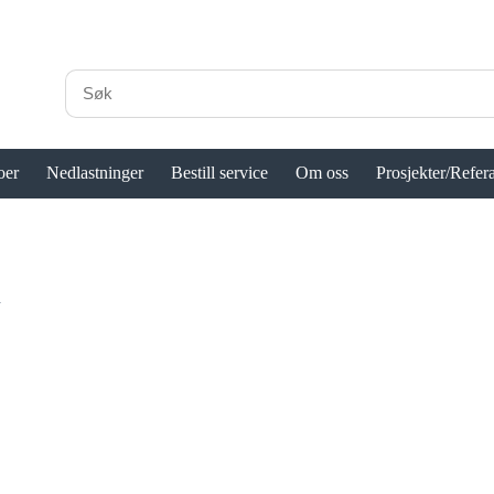
oer
Nedlastninger
Bestill service
Om oss
Prosjekter/Refer
d