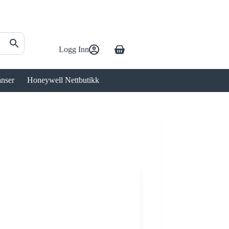
Logg Inn
Handlekurv
anser
Honeywell Nettbutikk