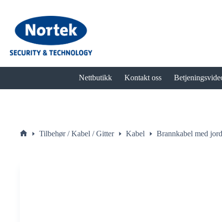
Hopp
til
innholdet
Nettbutikk
Kontakt oss
Betjeningsvide
Tilbehør / Kabel / Gitter
Kabel
Brannkabel med jor
Hjem