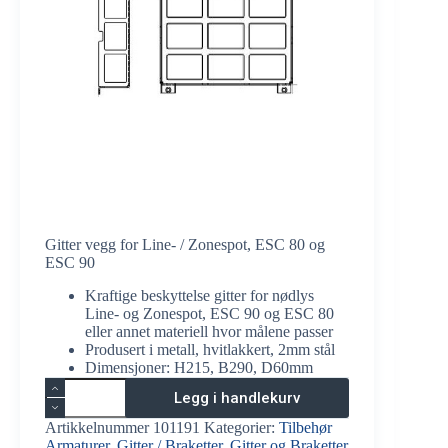
Gitter vegg for Line- / Zonespot, ESC 80 og
ESC 90
Kraftige beskyttelse gitter for nødlys
Line- og Zonespot, ESC 90 og ESC 80
eller annet materiell hvor målene passer
Produsert i metall, hvitlakkert, 2mm stål
Dimensjoner: H215, B290, D60mm
Gitter
Legg i handlekurv
vegg
for
Artikkelnummer
101191
Kategorier:
Tilbehør
Line-
Armaturer
,
Gitter / Braketter
,
Gitter og Braketter