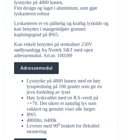
lysstyrke på 4800 lumen.
Fint design og laget i aluminium, som gjør
lyskasteren robust
Lyskasteren er en pålitelig og kraftig lyskilde og
kan benyttes i mangemiljøer grunnet
kaplsingsgrad på IP65.
Kan enkelt benyttes på sentraliser 230V
nødlysanlegg fra Nortek S&T med egen
adressemodul. Art.nr. 100189
Adressemodul
Lysstyrke på 4800 lumen med en høy
lysspredning på 100 grader som gir en
jevn fordeling av lyset
Høy lyskvalitet med en RA-verdi på
>=70. Det sikrer et naturlig lys som
vakkert og genuint viser alle farger.
IP65
4800lm, 6400k
0
Leveres med 90
brakett for fleksibel
montering