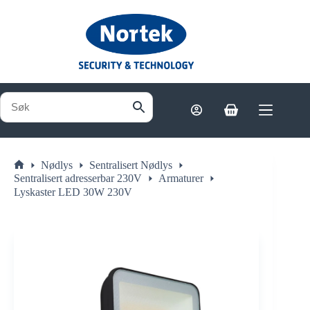
Hopp
til
innholdet
Handlekurv
Nødlys
Sentralisert Nødlys
Hjem
Sentralisert adresserbar 230V
Armaturer
Lyskaster LED 30W 230V