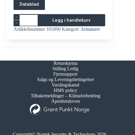
Datablad
Lyskaster
Legg i handlekurv
LED
30W
Artikkelnummer
101890
Kategori:
Armaturer
230V
antall
Returskjema
Stilling Ledig
Fjernsupport
Salgs og Leveringsbetingelser
Varslingskanal
HMS policy
Tilbakemeldinger – Klimaforbedring
Åpenhetsloven
Copyright© Nortek Security & Technology 2026