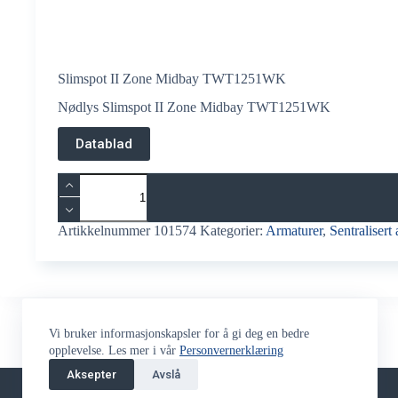
Slimspot II Zone Midbay TWT1251WK
Nødlys Slimspot II Zone Midbay TWT1251WK
Datablad
Slimspot
II
Zone
Midbay
Artikkelnummer
101574
Kategorier:
Armaturer
,
Sentralisert
TWT1251WK
antall
Vi bruker informasjonskapsler for å gi deg en bedre
opplevelse. Les mer i vår
Personvernerklæring
Aksepter
Returskjema
Avslå
Stilling Ledig
Fjernsupport