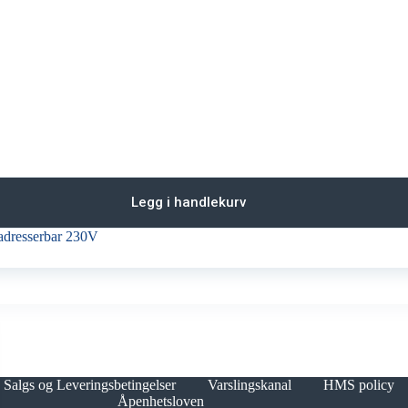
Legg i handlekurv
 adresserbar 230V
Salgs og Leveringsbetingelser
Varslingskanal
HMS policy
Åpenhetsloven