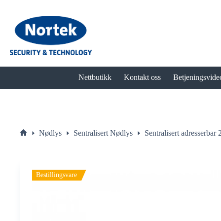
Hopp
til
innholdet
Nettbutikk
Kontakt oss
Betjeningsvide
Nødlys
Sentralisert Nødlys
Sentralisert adresserbar
Hjem
Bestillingsvare