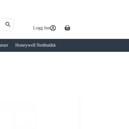
Logg Inn
Handlekurv
anser
Honeywell Nettbutikk