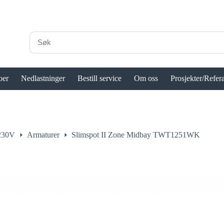
oer
Nedlastninger
Bestill service
Om oss
Prosjekter/Refer
 230V
Armaturer
Slimspot II Zone Midbay TWT1251WK