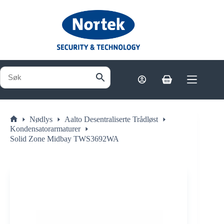
Hopp
til
innholdet
Handlekurv
Nødlys
Aalto Desentraliserte Trådløst
Hjem
Kondensatorarmaturer
Solid Zone Midbay TWS3692WA