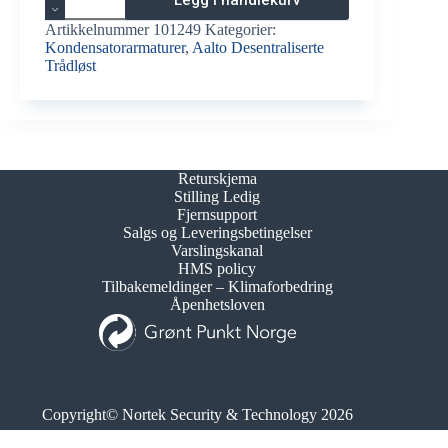
Legg i handlekurv
Zone
Midbay
Artikkelnummer
101249
Kategorier:
TWS3692WA
Kondensatorarmaturer
,
Aalto Desentraliserte
antall
Trådløst
Returskjema
Stilling Ledig
Fjernsupport
Salgs og Leveringsbetingelser
Varslingskanal
HMS policy
Tilbakemeldinger – Klimaforbedring
Åpenhetsloven
Copyright© Nortek Security & Technology 2026
Org.nr. 995 173 743