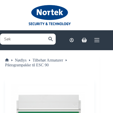
Hopp
til
innholdet
Handlekurv
Nødlys
Tilbehør Armaturer
Hjem
Piktogrampakke til ESC 90