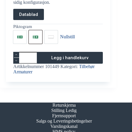
sidig konfigurasjon.
Datablad
Piktogram
Nullstill
Pil Ned
Pil Opp
Avblening Blank
Piktogrampakke
Legg i handlekurv
til
ESC
Artikkelnummer
101449
Kategori:
Tilbehør
90
Armaturer
antall
Returskjema
Stilling Ledig
Fjernsupport
Salgs og Leveringsbetingelser
Varslingskanal
HMS policy