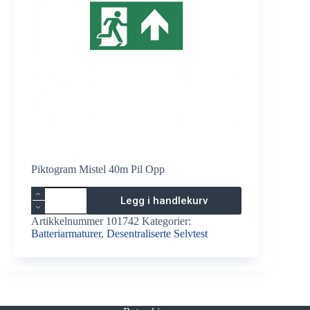
Piktogram Mistel 40m Pil Opp
Piktogram
Legg i handlekurv
Mistel
40m
Artikkelnummer
101742
Kategorier:
Pil
Batteriarmaturer
,
Desentraliserte Selvtest
Opp
antall