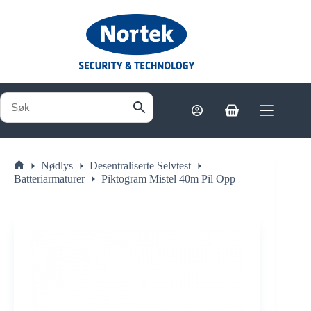
Hopp
til
innholdet
Handlekurv
Nødlys
Desentraliserte Selvtest
Hjem
Batteriarmaturer
Piktogram Mistel 40m Pil Opp