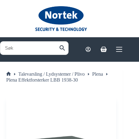
Hopp
til
innholdet
Handlekurv
Talevarsling / Lydsystemer / Plivo
Plena
Hjem
Plena Effektforsterker LBB 1938-30