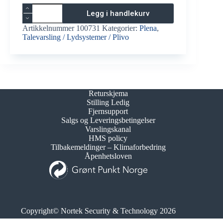
Plena
Legg i handlekurv
Effektforsterker
LBB
Artikkelnummer
100731
Kategorier:
Plena
,
1938-
Talevarsling / Lydsystemer / Plivo
30
antall
Returskjema
Stilling Ledig
Fjernsupport
Salgs og Leveringsbetingelser
Varslingskanal
HMS policy
Tilbakemeldinger – Klimaforbedring
Åpenhetsloven
Copyright© Nortek Security & Technology 2026