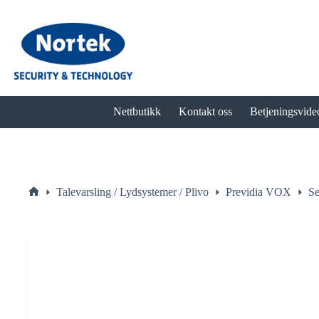
Hopp
til
innholdet
Nettbutikk
Kontakt oss
Betjeningsvide
Talevarsling / Lydsystemer / Plivo
Previdia VOX
Se
Hjem