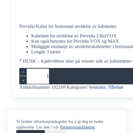
Previdia Kabel for horisontal utvidelse av kabinetter
Kabelsett for utvidelse av Previdia UltraVOX
Kan også benyttes for Previdia VOX og MAX
Muliggjør montasje av utvidelseskabinetter i horisontal
Lengde 3 meter
* HUSK – Kjøleviftene sitter på venstre side av kabinettene og
Previdia
Kabel
for
horisontal
Artikkelnummer
102109
Kategorier:
Sentraler
,
Tilbehør
utvidelse
av
kabinetter
antall
Vi bruker informasjonskapsler for å gi deg en bedre
opplevelse. Les mer i vår
Personvernerklæring