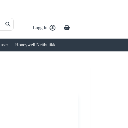
Logg Inn
Handlekurv
anser
Honeywell Nettbutikk