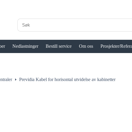
oer
Nedlastninger
Bestill service
Om oss
Prosjekter/Refer
ntraler
Previdia Kabel for horisontal utvidelse av kabinetter