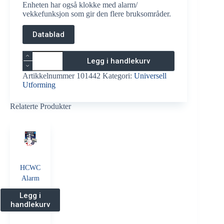
Enheten har også klokke med alarm/
vekkefunksjon som gir den flere bruksområder.
Datablad
Putevibrator
Legg i handlekurv
med
optisk
Artikkelnummer
101442
Kategori:
Universell
varsling
Utforming
antall
Relaterte Produkter
HCWC
Alarm
Legg i
handlekurv