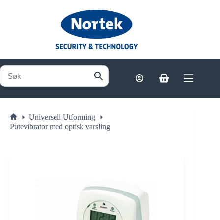
Hopp
til
innholdet
Handlekurv
Universell Utforming
Hjem
Putevibrator med optisk varsling