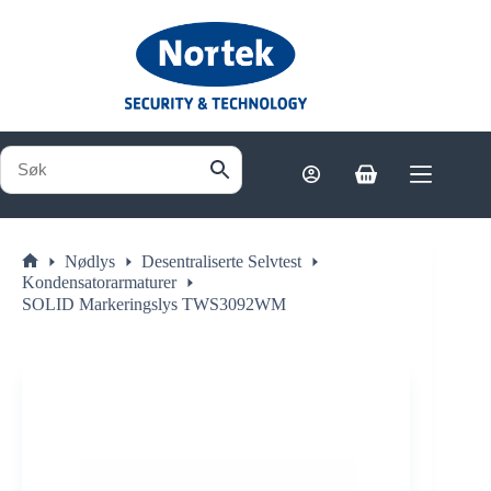
Hopp
til
innholdet
Handlekurv
Nødlys
Desentraliserte Selvtest
Hjem
Kondensatorarmaturer
SOLID Markeringslys TWS3092WM