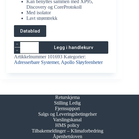
Kan benyttes sammen med XP95,
Discovery og CoreProtokoll
Med isolator
Lavt strømtrekk
Datablad
Apollo
Legg i handlekurv
XP95
Sokkelsummer
Artikkelnummer
101693
Kategorier:
med
Adresserbare Systemer
,
Apollo Sløyfeenheter
isolator
45681-
277APO
antall
Returskjema
Stilling Ledig
Fjernsupport
Salgs og Leveringsbetingelser
Varslingskanal
HMS policy
Tilbakemeldinger – Klimaforbedring
Åpenhetsloven