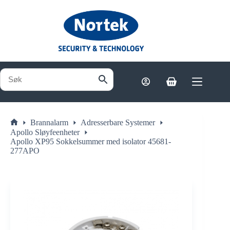
Hopp
til
innholdet
Handlekurv
Brannalarm
Adresserbare Systemer
Hjem
Apollo Sløyfeenheter
Apollo XP95 Sokkelsummer med isolator 45681-
277APO