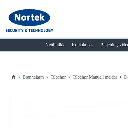
Hopp
til
innholdet
Nettbutikk
Kontakt oss
Betjeningsvide
Brannalarm
Tilbehør
Tilbehør Manuell melder
D
Hjem