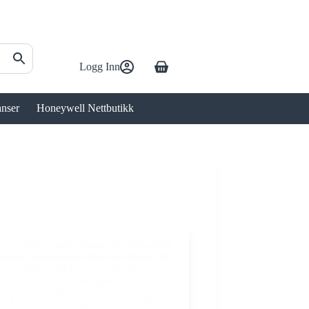
Logg Inn
Handlekurv
anser
Honeywell Nettbutikk