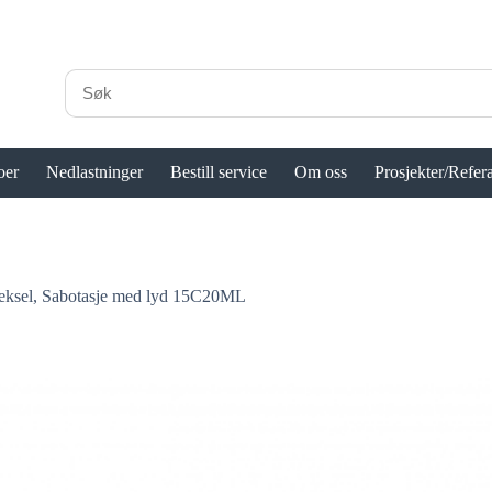
oer
Nedlastninger
Bestill service
Om oss
Prosjekter/Refer
eksel, Sabotasje med lyd 15C20ML