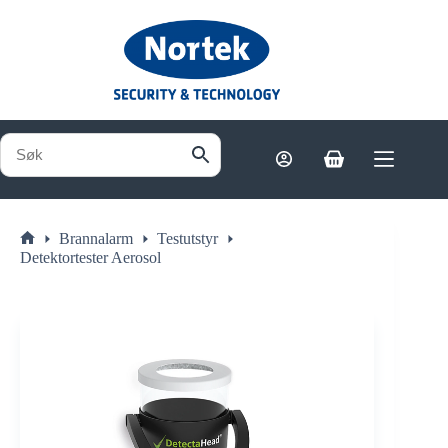
Hopp
til
innholdet
Handlekurv
Brannalarm
Testutstyr
Hjem
Detektortester Aerosol