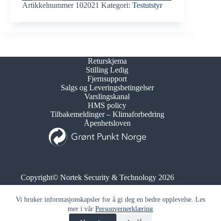
antall
Artikkelnummer
102021
Kategori:
Testutstyr
Returskjema
Stilling Ledig
Fjernsupport
Salgs og Leveringsbetingelser
Varslingskanal
HMS policy
Tilbakemeldinger – Klimaforbedring
Åpenhetsloven
Copyright© Nortek Security & Technology 2026
Org.nr. 995 173 743
Vi bruker informasjonskapsler for å gi deg en bedre opplevelse. Les
mer i vår
Personvernerklæring