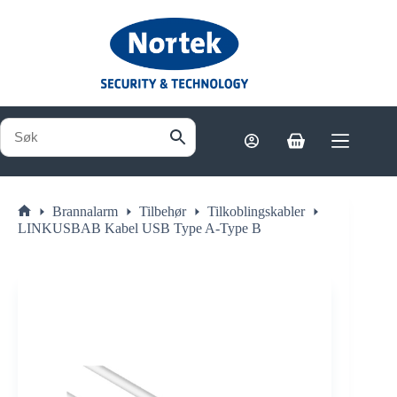
Hopp
til
innholdet
Handlekurv
Brannalarm
Tilbehør
Tilkoblingskabler
Hjem
LINKUSBAB Kabel USB Type A-Type B