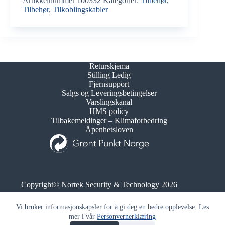
Artikkelnummer
100332
Kategorier:
Tilbehør
,
Type
Tilbehør
,
Tilkoblingskabler
A-
Type
B
antall
Returskjema
Stilling Ledig
Fjernsupport
Salgs og Leveringsbetingelser
Varslingskanal
HMS policy
Tilbakemeldinger – Klimaforbedring
Åpenhetsloven
Copyright© Nortek Security & Technology 2026
Org.nr. 995 173 743
Vi bruker informasjonskapsler for å gi deg en bedre opplevelse. Les
mer i vår
Personvernerklæring