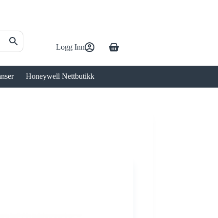
Logg Inn
Handlekurv
anser
Honeywell Nettbutikk