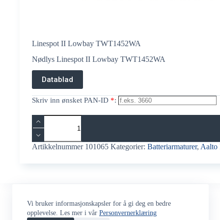
Linespot II Lowbay TWT1452WA
Nødlys Linespot II Lowbay TWT1452WA
Datablad
Skriv inn ønsket PAN-ID
*
:
Linespot
II
Lowbay
TWT1452WA
Artikkelnummer
101065
Kategorier:
Batteriarmaturer
,
Aalto 
antall
Vi bruker informasjonskapsler for å gi deg en bedre
opplevelse. Les mer i vår
Personvernerklæring