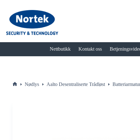
Hopp
til
innholdet
Nettbutikk
Kontakt oss
Betjeningsvide
Nødlys
Aalto Desentraliserte Trådløst
Batteriarmatu
Hjem