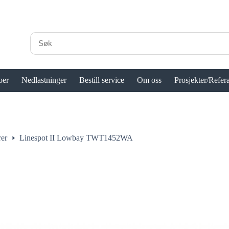
oer
Nedlastninger
Bestill service
Om oss
Prosjekter/Refer
rer
Linespot II Lowbay TWT1452WA