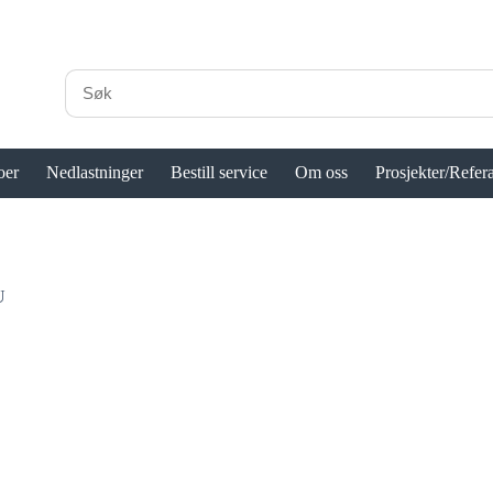
oer
Nedlastninger
Bestill service
Om oss
Prosjekter/Refer
U