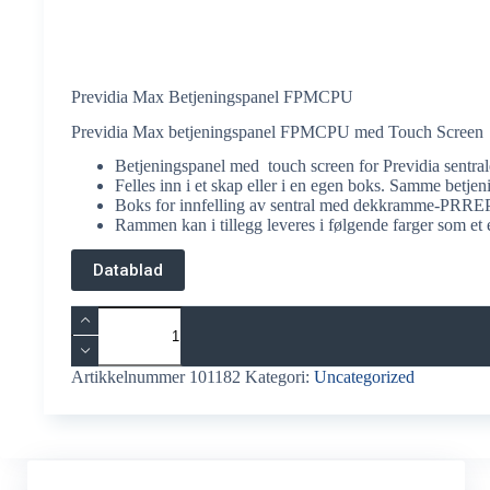
Previdia Max Betjeningspanel FPMCPU
Previdia Max betjeningspanel FPMCPU med Touch Screen
Betjeningspanel med touch screen for Previdia sentra
Felles inn i et skap eller i en egen boks. Samme betje
Boks for innfelling av sentral med dekkramme-PRRE
Rammen kan i tillegg leveres i følgende farger som et eg
Datablad
Previdia
Max
Betjeningspanel
FPMCPU
Artikkelnummer
101182
Kategori:
Uncategorized
antall