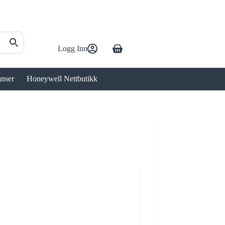
Logg Inn
Handlekurv
anser
Honeywell Nettbutikk