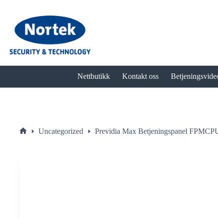
Hopp
til
innholdet
Nettbutikk
Kontakt oss
Betjeningsvide
Uncategorized
Previdia Max Betjeningspanel FPMCP
Hjem