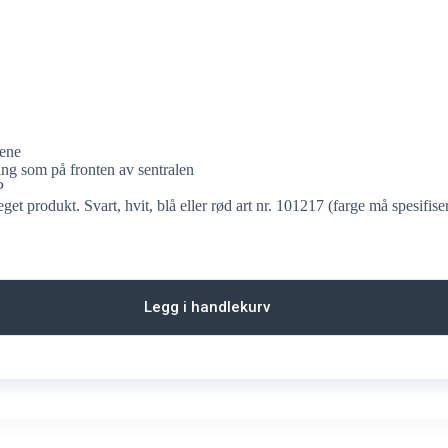
lene
ning som på fronten av sentralen
P
et produkt. Svart, hvit, blå eller rød art nr. 101217 (farge må spesifise
Legg i handlekurv