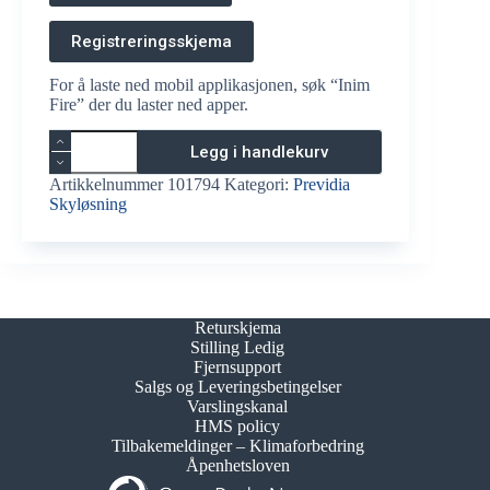
Registreringsskjema
For å laste ned mobil applikasjonen, søk “Inim
Fire” der du laster ned apper.
Skyløsning
Legg i handlekurv
Previdia
antall
Artikkelnummer
101794
Kategori:
Previdia
Skyløsning
Returskjema
Stilling Ledig
Fjernsupport
Salgs og Leveringsbetingelser
Varslingskanal
HMS policy
Tilbakemeldinger – Klimaforbedring
Åpenhetsloven