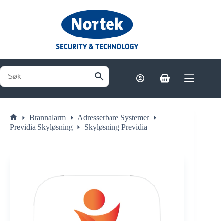
Hopp
til
innholdet
Handlekurv
Brannalarm
Adresserbare Systemer
Hjem
Previdia Skyløsning
Skyløsning Previdia