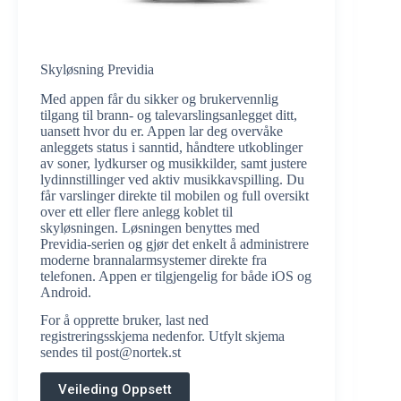
Skyløsning Previdia
Med appen får du sikker og brukervennlig
tilgang til brann- og talevarslingsanlegget ditt,
uansett hvor du er. Appen lar deg overvåke
anleggets status i sanntid, håndtere utkoblinger
av soner, lydkurser og musikkilder, samt justere
lydinnstillinger ved aktiv musikkavspilling. Du
får varslinger direkte til mobilen og full oversikt
over ett eller flere anlegg koblet til
skyløsningen. Løsningen benyttes med
Previdia-serien og gjør det enkelt å administrere
moderne brannalarmsystemer direkte fra
telefonen. Appen er tilgjengelig for både iOS og
Android.
For å opprette bruker, last ned
registreringsskjema nedenfor. Utfylt skjema
sendes til post@nortek.st
Veileding Oppsett