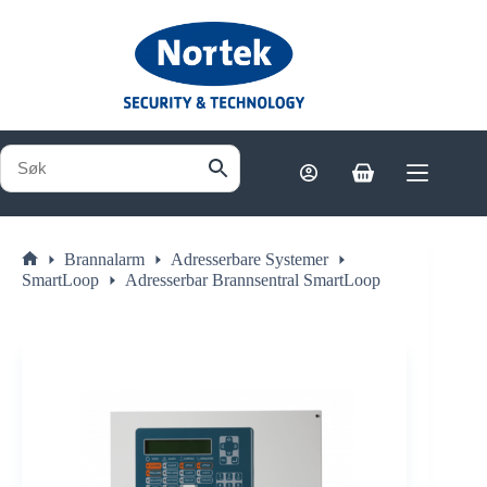
Hopp
til
innholdet
Handlekurv
Brannalarm
Adresserbare Systemer
Hjem
SmartLoop
Adresserbar Brannsentral SmartLoop