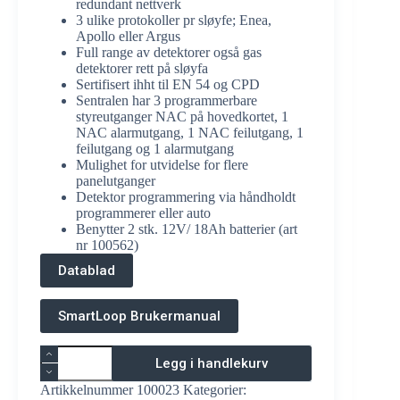
redundant nettverk
3 ulike protokoller pr sløyfe; Enea,
Apollo eller Argus
Full range av detektorer også gas
detektorer rett på sløyfa
Sertifisert ihht til EN 54 og CPD
Sentralen har 3 programmerbare
styreutganger NAC på hovedkortet, 1
NAC alarmutgang, 1 NAC feilutgang, 1
feilutgang og 1 alarmutgang
Mulighet for utvidelse for flere
panelutganger
Detektor programmering via håndholdt
programmerer eller auto
Benytter 2 stk. 12V/ 18Ah batterier (art
nr 100562)
Datablad
SmartLoop Brukermanual
Adresserbar
Legg i handlekurv
Brannsentral
SmartLoop
Artikkelnummer
100023
Kategorier:
antall