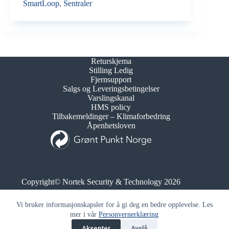
SmartLoop
,
Sentraler
Returskjema
Stilling Ledig
Fjernsupport
Salgs og Leveringsbetingelser
Varslingskanal
HMS policy
Tilbakemeldinger – Klimaforbedring
Åpenhetsloven
Copyright© Nortek Security & Technology 2026
Org.nr. 995 173 743
Vi bruker informasjonskapsler for å gi deg en bedre opplevelse. Les
mer i vår
Personvernerklæring
Aksepter
Avslå