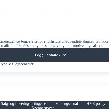
kmengden og temperatur for å forhindre unødvendige alarmer. Gir ikke
en alltid er like følsom og motstandsdyktig mot unødvendige alarmer
Legg i handlekurv
,
Apollo Sløyfeenheter
Salgs og Leveringsbetingelser
Varslingskanal
HMS policy
Åpenhetsloven