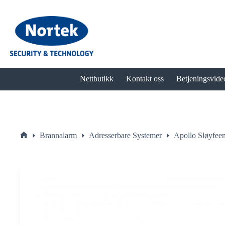
Hopp
til
innholdet
Nettbutikk
Kontakt oss
Betjeningsvide
Brannalarm
Adresserbare Systemer
Apollo Sløyfeen
Hjem