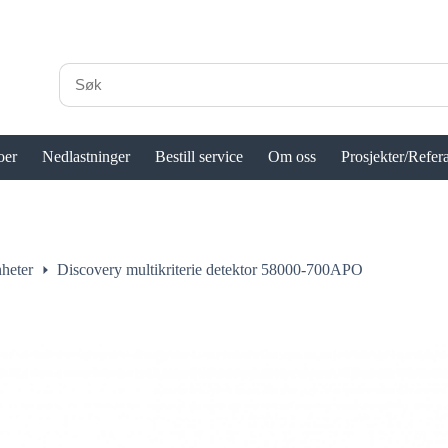
oer
Nedlastninger
Bestill service
Om oss
Prosjekter/Refer
heter
Discovery multikriterie detektor 58000-700APO