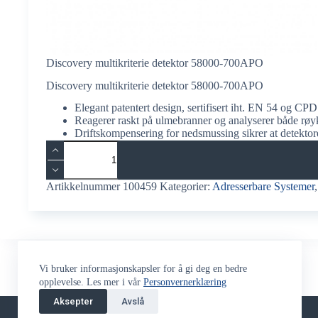
Discovery multikriterie detektor 58000-700APO
Discovery multikriterie detektor 58000-700APO
Elegant patentert design, sertifisert iht. EN 54 og CPD
Reagerer raskt på ulmebranner og analyserer både røy
Driftskompensering for nedsmussing sikrer at detektor
Discovery
multikriterie
detektor
58000-
Artikkelnummer
100459
Kategorier:
Adresserbare Systemer
700APO
antall
Vi bruker informasjonskapsler for å gi deg en bedre
opplevelse. Les mer i vår
Personvernerklæring
Aksepter
Avslå
Returskjema
Stilling Ledig
Fjernsupport