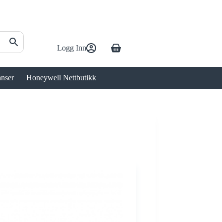
Logg Inn
Handlekurv
anser
Honeywell Nettbutikk