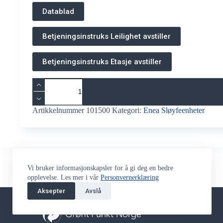
Datablad
Betjeningsinstruks Leilighet avstiller
Betjeningsinstruks Etasje avstiller
Enea
Lokal
avstiller
EM600
Artikkelnummer
101500
Kategori:
Enea Sløyfeenheter
antall
Vi bruker informasjonskapsler for å gi deg en bedre
opplevelse. Les mer i vår
Personvernerklæring
Aksepter
Returskjema
Avslå
Stilling Ledig
Fjernsupport