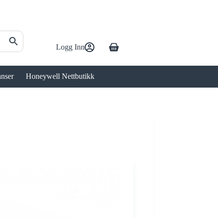
Logg Inn
Handlekurv
anser
Honeywell Nettbutikk