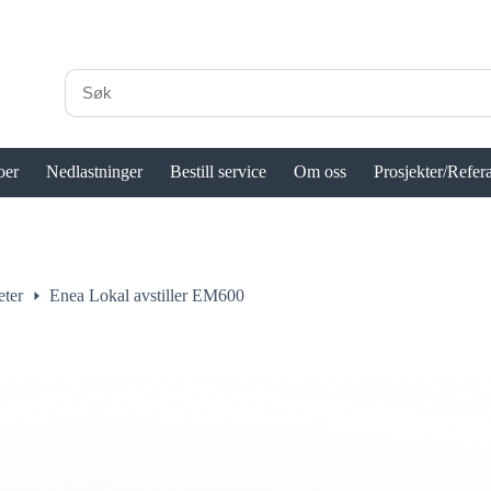
oer
Nedlastninger
Bestill service
Om oss
Prosjekter/Refer
eter
Enea Lokal avstiller EM600