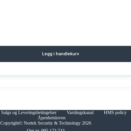
Legg i handlekurv
Salgs og Leveringsbetingelser
Varslingskanal
HMS policy
Åpenhetsloven
Copyright© Nortek Security & Technology 2026
Org.nr. 995 173 743