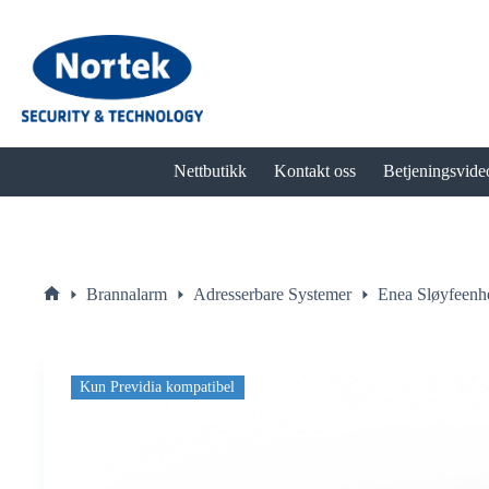
Hopp
til
innholdet
Nettbutikk
Kontakt oss
Betjeningsvide
Brannalarm
Adresserbare Systemer
Enea Sløyfeenh
Hjem
Kun Previdia kompatibel