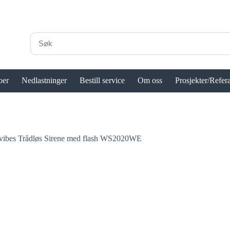
oer
Nedlastninger
Bestill service
Om oss
Prosjekter/Refer
evibes Trådløs Sirene med flash WS2020WE