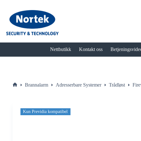
Hopp
til
innholdet
Nettbutikk
Kontakt oss
Betjeningsvide
Brannalarm
Adresserbare Systemer
Trådløst
Fir
Hjem
Kun Previdia kompatibel