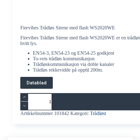
Firevibes Trådløs Sirene med flash WS2020WE
Firevibes Trådløs Sirene med flash WS2020WE er en trådløs v
hvitt lys.
EN54-3, EN54-23 og EN54-25 godkjent
To-veis trådløs kommunikasjon
Trådløskommunikasjon via doble kanaler
Trådløs rekkevidde på opptil 200m.
Datablad
Firevibes
Trådløs
Sirene
med
Artikkelnummer
101842
Kategori:
Trådløst
flash
WS2020WE
antall