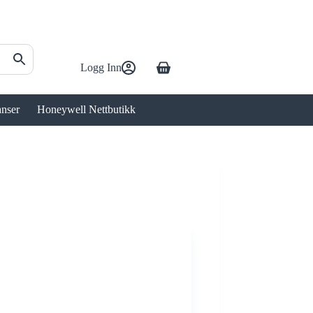
Logg Inn
Handlekurv
anser
Honeywell Nettbutikk