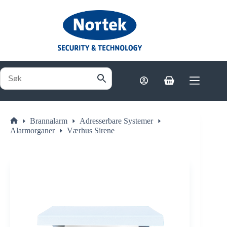
Hopp
til
innholdet
Handlekurv
Brannalarm
Adresserbare Systemer
Hjem
Alarmorganer
Værhus Sirene