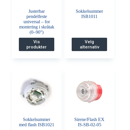
Justerbar
Sokkelsummer
pendelfeste
ISB1011
universal – for
montering i skråtak
(0–90°)
Dette
Vis
Velg
produktet
produkter
alternativ
har
flere
varianter.
Alternativene
kan
velges
på
produktsiden
Sokkelsummer
Sirene/Flash EX
med flash ISB1021
IS-SB-02-05