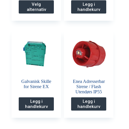
Dette
Velg
Legg i
produktet
alternativ
handlekurv
har
flere
varianter.
Alternativene
kan
velges
på
produktsiden
Galvanisk Skille
Enea Adresserbar
for Sirene EX
Sirene / Flash
Utendørs IP55
Legg i
Legg i
handlekurv
handlekurv