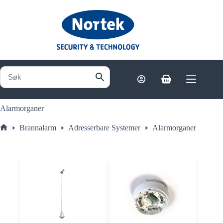
Hopp
til
innholdet
Handlekurv
Alarmorganer
Brannalarm
Adresserbare Systemer
Alarmorganer
Hjem