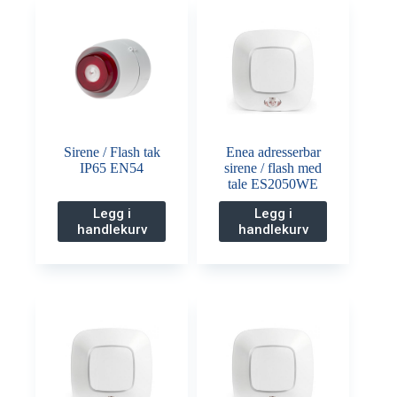
Sirene / Flash tak
Enea adresserbar
IP65 EN54
sirene / flash med
tale ES2050WE
Legg i
Legg i
handlekurv
handlekurv