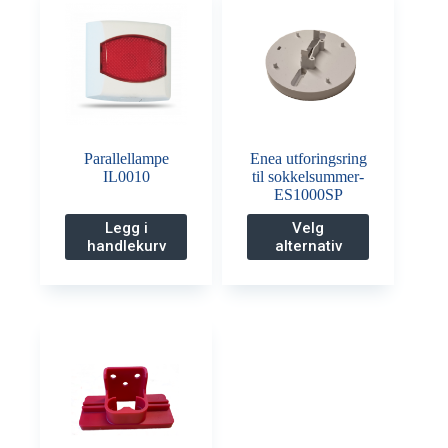
Parallellampe
Enea utforingsring
IL0010
til sokkelsummer-
ES1000SP
Dette
Legg i
Velg
produktet
handlekurv
alternativ
har
flere
varianter.
Alternativene
kan
velges
på
produktsiden