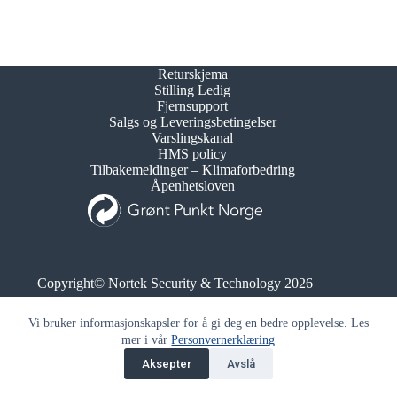
Returskjema
Stilling Ledig
Fjernsupport
Salgs og Leveringsbetingelser
Varslingskanal
HMS policy
Tilbakemeldinger – Klimaforbedring
Åpenhetsloven
Copyright© Nortek Security & Technology 2026
Org.nr. 995 173 743
Vi bruker informasjonskapsler for å gi deg en bedre opplevelse. Les
mer i vår
Personvernerklæring
Aksepter
Avslå