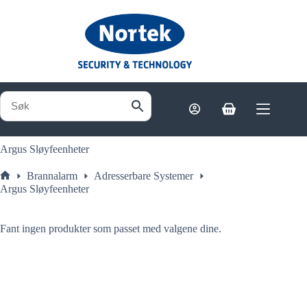
Hopp
til
innholdet
Handlekurv
Argus Sløyfeenheter
Brannalarm
Adresserbare Systemer
Hjem
Argus Sløyfeenheter
Fant ingen produkter som passet med valgene dine.