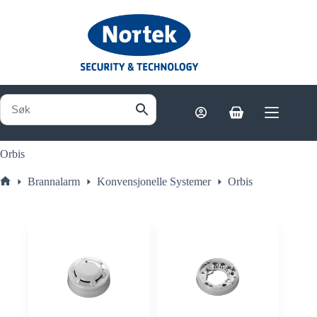
Hopp
til
innholdet
Handlekurv
Orbis
Brannalarm
Konvensjonelle Systemer
Orbis
Hjem