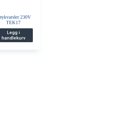
øykvarsler 230V
TEK17
Legg i
handlekurv