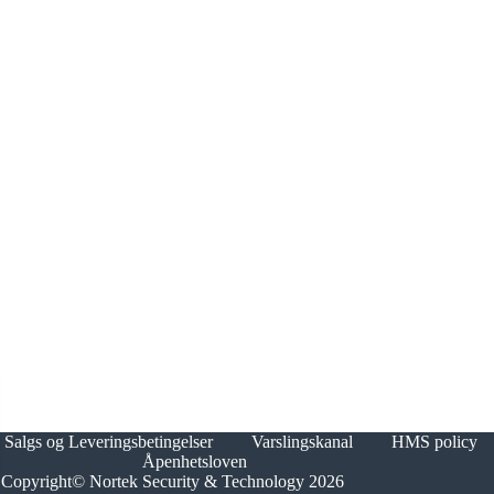
Salgs og Leveringsbetingelser
Varslingskanal
HMS policy
Åpenhetsloven
Copyright© Nortek Security & Technology 2026