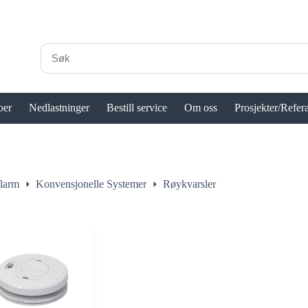
oer
Nedlastninger
Bestill service
Om oss
Prosjekter/Refer
larm
Konvensjonelle Systemer
Røykvarsler