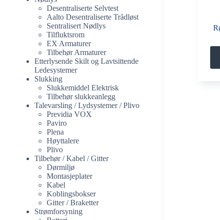
Desentraliserte Selvtest
Aalto Desentraliserte Trådløst
Sentralisert Nødlys
R
Tilfluktsrom
EX Armaturer
Tilbehør Armaturer
Etterlysende Skilt og Lavtsittende
Ledesystemer
Slukking
Slukkemiddel Elektrisk
Tilbehør slukkeanlegg
Talevarsling / Lydsystemer / Plivo
Previdia VOX
Paviro
Plena
Høyttalere
Plivo
Tilbehør / Kabel / Gitter
Dørmiljø
Montasjeplater
Kabel
Koblingsbokser
Gitter / Braketter
Strømforsyning