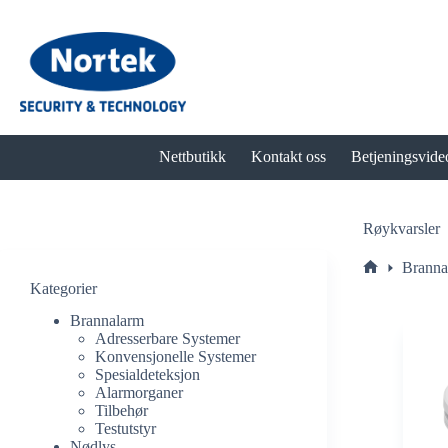
Hopp
til
innholdet
Nettbutikk
Kontakt oss
Betjeningsvide
Røykvarsler
Branna
Hjem
Kategorier
Brannalarm
Adresserbare Systemer
Konvensjonelle Systemer
Spesialdeteksjon
Alarmorganer
Tilbehør
Testutstyr
Nødlys