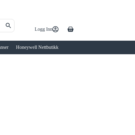
Logg Inn
Handlekurv
anser
Honeywell Nettbutikk