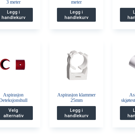
3 meter
meter
Legg i
Legg i
handlekurv
handlekurv
han
Aspirasjon
Aspirasjon klammer
As
Deteksjonshull
25mm
skjøte
Dette
Velg
Legg i
produktet
alternativ
handlekurv
han
har
flere
varianter.