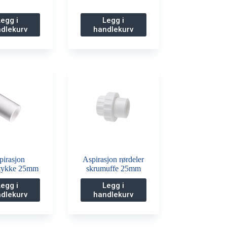
Legg i
Legg i
dlekurv
handlekurv
pirasjon
Aspirasjon rørdeler
stykke 25mm
skrumuffe 25mm
Legg i
Legg i
dlekurv
handlekurv