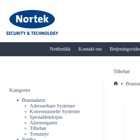
Hopp
til
innholdet
Nettbutikk
Kontakt oss
Betjeningsvide
Tilbehør
Branna
Hjem
Kategorier
Brannalarm
Adresserbare Systemer
Konvensjonelle Systemer
Spesialdeteksjon
Alarmorganer
Tilbehør
Testutstyr
Nødlys