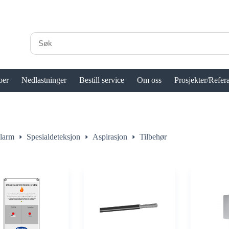
oer
Nedlastninger
Bestill service
Om oss
Prosjekter/Refer
larm
Spesialdeteksjon
Aspirasjon
Tilbehør