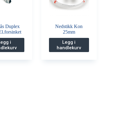
lås Duplex
Nedstikk Kon
l.forsinket
25mm
Legg i
Legg i
dlekurv
handlekurv