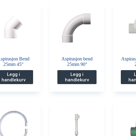
Alternativene
kan
velges
på
produktsiden
spirasjon Bend
Aspirasjon bend
Aspiras
25mm 45°
25mm 90°
Legg i
Legg i
handlekurv
handlekurv
han