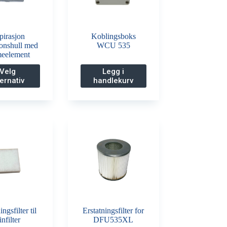
pirasjon
Koblingsboks
jonshull med
WCU 535
meelement
Dette
Velg
Legg i
produktet
ternativ
handlekurv
har
flere
varianter.
Alternativene
kan
velges
på
produktsiden
ingsfilter til
Erstatningsfilter for
infilter
DFU535XL