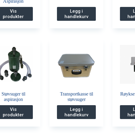
Aspirasjon
Vis
Legg i
produkter
handlekurv
han
Støvsuger til
Transportkasse til
Røykse
aspirasjon
støvsuger
Vis
Legg i
produkter
handlekurv
han