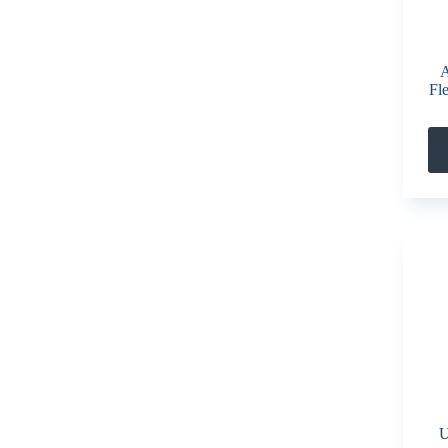
A
Fle
U