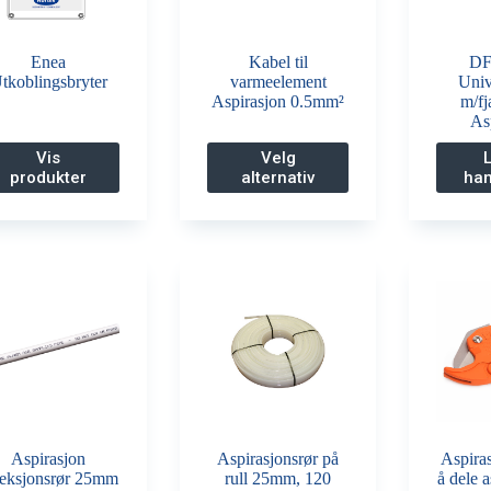
Enea
Kabel til
DF
tkoblingsbryter
varmeelement
Unive
Aspirasjon 0.5mm²
m/fj
As
Dette
Vis
Velg
produktet
produkter
alternativ
han
har
flere
varianter.
Alternativene
kan
velges
på
produktsiden
Aspirasjon
Aspirasjonsrør på
Aspiras
teksjonsrør 25mm
rull 25mm, 120
å dele a