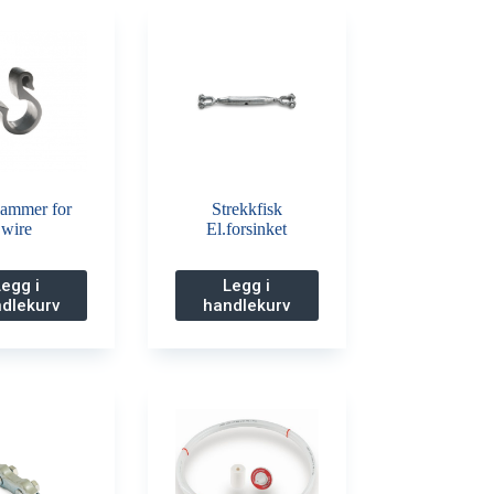
lammer for
Strekkfisk
wire
El.forsinket
Legg i
Legg i
dlekurv
handlekurv