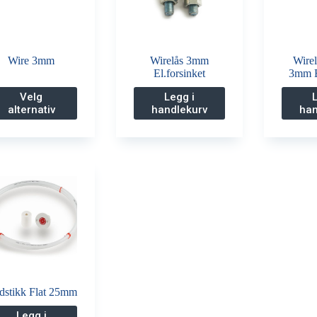
Wire 3mm
Wirelås 3mm
Wire
El.forsinket
3mm E
Dette
Velg
Legg i
produktet
alternativ
handlekurv
han
har
flere
varianter.
Alternativene
kan
velges
på
produktsiden
dstikk Flat 25mm
Legg i