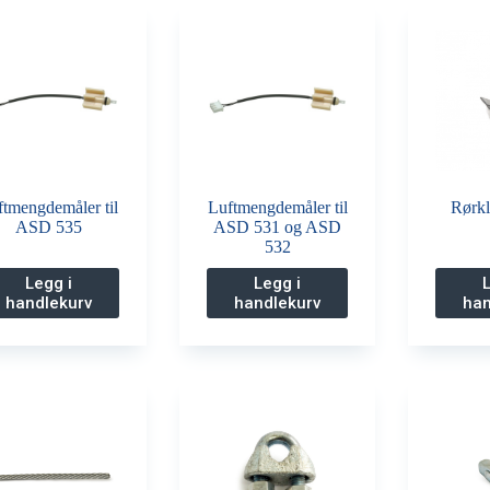
ftmengdemåler til
Luftmengdemåler til
Rørk
ASD 535
ASD 531 og ASD
532
Legg i
Legg i
handlekurv
handlekurv
han