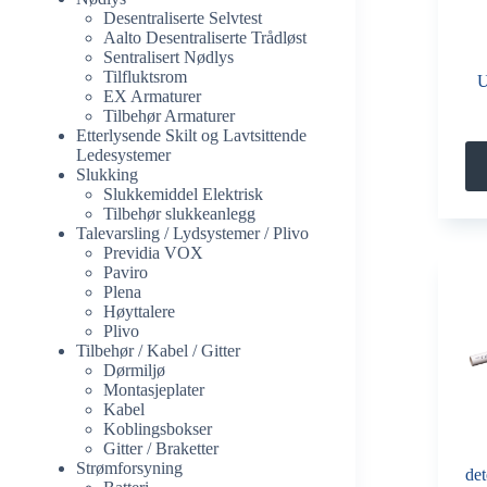
Desentraliserte Selvtest
Aalto Desentraliserte Trådløst
Sentralisert Nødlys
Tilfluktsrom
U
EX Armaturer
Tilbehør Armaturer
Etterlysende Skilt og Lavtsittende
Ledesystemer
Slukking
Slukkemiddel Elektrisk
Tilbehør slukkeanlegg
Talevarsling / Lydsystemer / Plivo
Previdia VOX
Paviro
Plena
Høyttalere
Plivo
Tilbehør / Kabel / Gitter
Dørmiljø
Montasjeplater
Kabel
Koblingsbokser
Gitter / Braketter
Strømforsyning
de