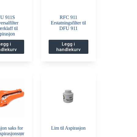
U 911S
RFC 911
rsalfilter
Erstatningsfilter til
ærklaff til
DFU 911
pirasjon
Legg i
Legg i
dlekurv
handlekurv
jon saks for
Lim til Aspirasjon
spirasjonsrør