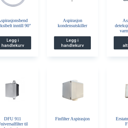
spirasjonsbend
Aspirasjon
As
ksibelt inntill 90°
kondensutskiller
deteks
var
Legg i
Legg i
handlekurv
handlekurv
al
DFU 911
Finfilter Aspirasjon
Erstatn
niversalfilter til
F