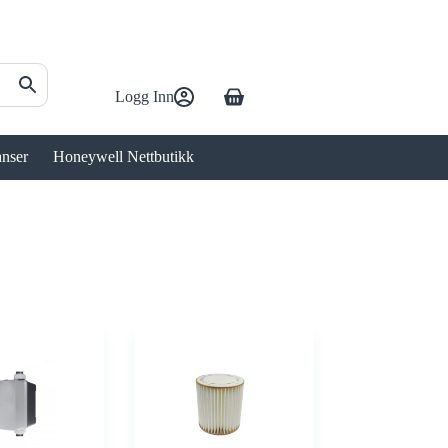
Logg Inn
Handlekurv
anser
Honeywell Nettbutikk