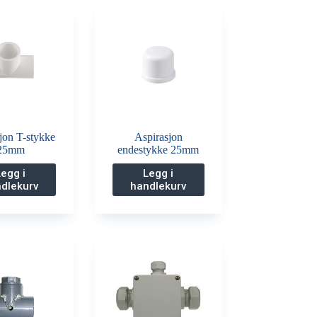
jon T-stykke
Aspirasjon
25mm
endestykke 25mm
Legg i
Legg i
dlekurv
handlekurv