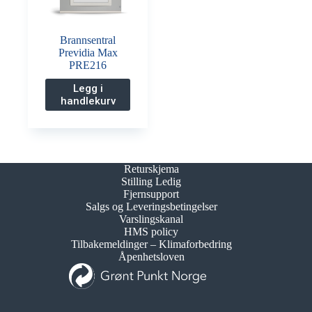
Brannsentral
Previdia Max
PRE216
Legg i
handlekurv
Returskjema
Stilling Ledig
Fjernsupport
Salgs og Leveringsbetingelser
Varslingskanal
HMS policy
Tilbakemeldinger – Klimaforbedring
Åpenhetsloven