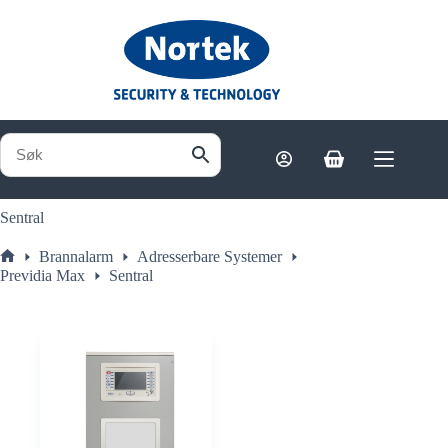
Hopp
til
innholdet
Handlekurv
Sentral
Brannalarm
Adresserbare Systemer
Hjem
Previdia Max
Sentral